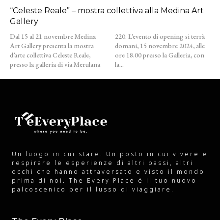
“Celeste Reale” – mostra collettiva alla Medina Art
Gallery
Dal 15 al 21 novembre Medina
220. L’evento di opening si terrà
Art Gallery presenta la mostra
domani, 15 novembre 2024, alle
d’arte collettiva Celeste Reale,
ore 18.00 presso la Galleria, con
presso la galleria di via Merulana
la...
Un luogo in cui stare. Un posto in cui vivere e
respirare le esperienze di altri passi, altri
occhi che hanno attraversato e visto il mondo
prima di noi. The Every Place è il tuo nuovo
palcoscenico per il lusso di viaggiare.