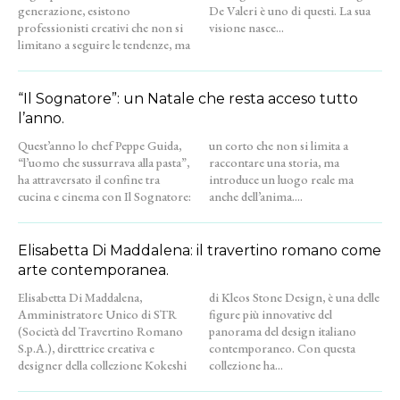
generazione, esistono
De Valeri è uno di questi. La sua
professionisti creativi che non si
visione nasce...
limitano a seguire le tendenze, ma
“Il Sognatore”: un Natale che resta acceso tutto
l’anno.
Quest’anno lo chef Peppe Guida,
un corto che non si limita a
“l’uomo che sussurrava alla pasta”,
raccontare una storia, ma
ha attraversato il confine tra
introduce un luogo reale ma
cucina e cinema con Il Sognatore:
anche dell’anima....
Elisabetta Di Maddalena: il travertino romano come
arte contemporanea.
Elisabetta Di Maddalena,
di Kleos Stone Design, è una delle
Amministratore Unico di STR
figure più innovative del
(Società del Travertino Romano
panorama del design italiano
S.p.A.), direttrice creativa e
contemporaneo. Con questa
designer della collezione Kokeshi
collezione ha...